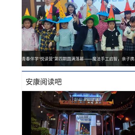
青春伴学“悦读营”第四期圆满落幕——魔法手工启智，亲子
安康阅读吧