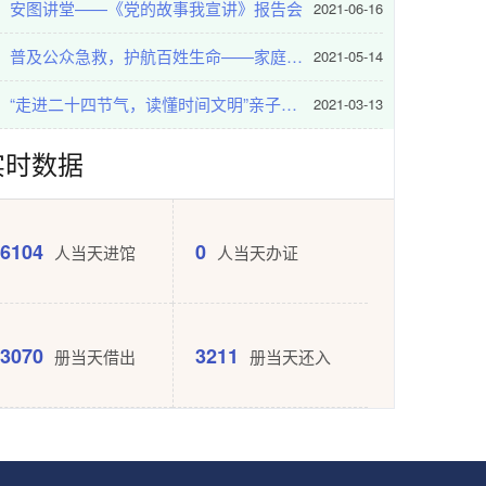
安图讲堂——《党的故事我宣讲》报告会
2021-06-16
12月4日：国家宪法日
普及公众急救，护航百姓生命——家庭急救常识讲座
2021-05-14
12月4日：国家宪法日
2025-12-04
“走进二十四节气，读懂时间文明”亲子阅读
2021-03-13
保密 | 共筑保密防线 公民人人有责
实时数据
保密 | 共筑保密防线 公民人人有责
2025-12-02
“全民消防、生命至上——安全用火用电”全国消防宣传月来啦！
6104
0
人当天进馆
人当天办证
“全民消防、生命至上——安全用火用电”全国消防宣传月来啦！
2025-11-25
总决赛名单 | 第六届“琅琅书声满全城 我是安康讲书人——书香伴成长·读书向未来”全市青少年儿童组讲书人大赛总决赛名单出炉！
3070
3211
册当天借出
册当天还入
总决赛名单 | 第六届“琅琅书声满全城 我是安康讲书人——书香伴成长·读书向未来”全市青少年儿童组讲书人大赛总决赛名单出炉！
2026-06-04
公示 | 第六届“琅琅书声满全城 我是安康讲书人” 高新、恒口赛区晋级名单揭晓