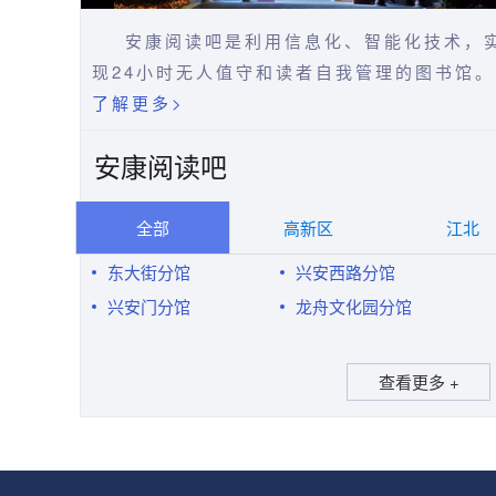
安康阅读吧是利用信息化、智能化技术，
现24小时无人值守和读者自我管理的图书馆。
了解更多>
安康阅读吧
全部
高新区
江北
东大街分馆
兴安西路分馆
兴安门分馆
龙舟文化园分馆
永安门分馆
西城坊分馆
天一城市广场分馆
博元幸福城分馆
查看更多 +
汉城国际商业街分
桃花源分馆
馆
康城雅园分馆