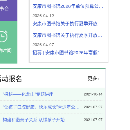
安康市图书馆2026年单位预算公开说明
2026-04-12
安康市图书馆关于执行夏季开放时间的通知
安康市图书馆关于执行夏季开放时间的通知
2026-04-07
招募 | 安康市图书馆2026年寒假“我是图书管理员”志愿者招募启事
青春伴学“悦读营”第四期圆
招募 | 安康市图书馆2026年寒假“我是图书管理员”志愿者招募启事
2025-12-25
活动报名
招募 | 安康市图书馆2026年寒假公益课堂教师志愿者招募启事
更多+
招募 | 安康市图书馆2026年寒假公益课堂教师志愿者招募启事
"探秘——化龙山"专题讲座
2021-10-14
2025-12-25
普法 | 舌尖上的安全 我们依法守护
“让孩子口腔健康，快乐成长”青少年公益讲座
2021-07-27
普法 | 舌尖上的安全 我们依法守护
构建和谐亲子关系 从懂孩子开始
2021-07-07
2025-12-24