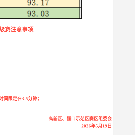
级赛注意事项
时间限定在
3-5分钟；
高新区、恒口示范区赛区组委会
202
6
年
5
月
1
9
日