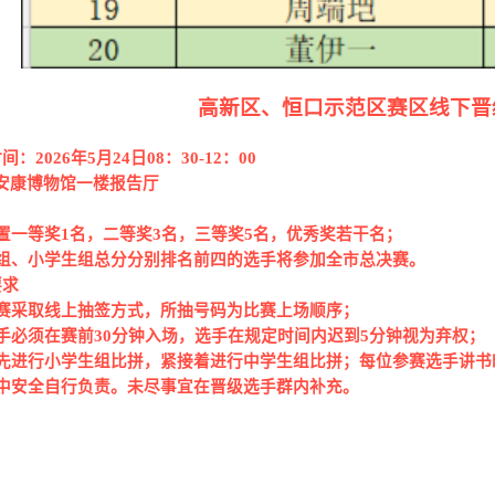
高新区、恒口示范区赛区线下晋
间：
202
6
年
5月24日
08：30
-1
2
：
00
安康博物馆
一楼报告厅
置一等奖
1
名，二等奖
3
名，三等奖
5
名，优秀奖若干名；
组、小学生组总分分别排名前四的选手
将
参加全市总决赛。
要求
赛采取线上抽签方式，所抽号码为比赛上场顺序；
手必须在赛前
30分钟入场，选手在规定时间内迟到5分钟视为弃权；
先进行小学生组比拼，紧接着进行中学生组比拼；每位参赛选手讲书
中安全自行负责。未尽事宜
在晋级选手
群内补充。