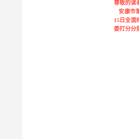
尊敬的读
安康市
15
日全面
委打分分