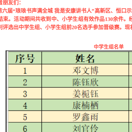
者朋友们：
第
六
届
“
琅琅
书声满全城
我是安康讲书人
”高新区、恒口
结束。活动期间共收到中、小学生组有效作品
130余
件。
别评选出中学生组、小学生组前
20名选手参加晋级赛。
中学生组名单